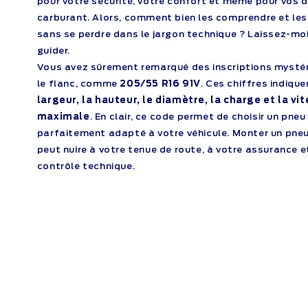
pour votre sécurité, votre confort et même pour vos 
carburant. Alors, comment bien les comprendre et les
sans se perdre dans le jargon technique ?
Laissez-mo
guider.
Vous avez sûrement remarqué des inscriptions mystér
le flanc, comme
205/55 R16 91V
. Ces chiffres indiqu
largeur, la hauteur, le diamètre, la charge et la vi
maximale
. En clair, ce code permet de choisir un pneu
parfaitement adapté à votre véhicule. Monter un pne
peut nuire à votre tenue de route, à votre assurance
contrôle technique.