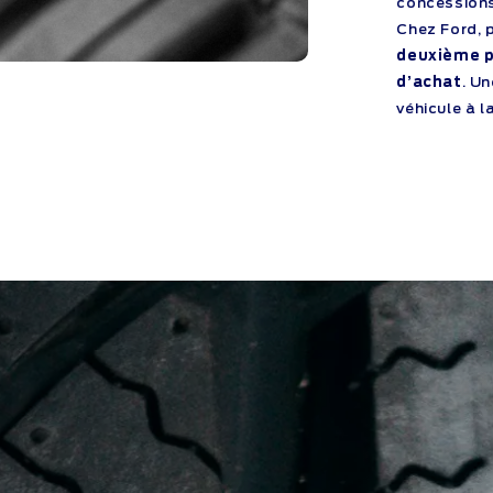
concessions
Chez Ford, 
deuxième p
d’achat
. U
véhicule à l