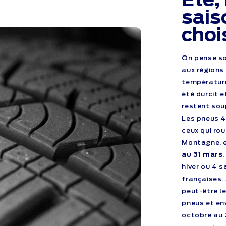
sais
choi
On pense so
aux régions
température
été durcit e
restent sou
Les pneus 4
ceux qui ro
Montagne, e
au 31 mars
hiver ou 4 
françaises. 
peut-être l
pneus et en
octobre au 