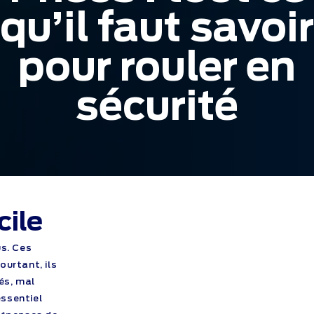
qu’il faut savoir
pour rouler en
sécurité
cile
us. Ces
urtant, ils
és, mal
essentiel