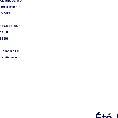
dépenses de
 entretenir
i
vous
ieuses sur
ent
la
tesse
u inadapté
 et même au
Été,