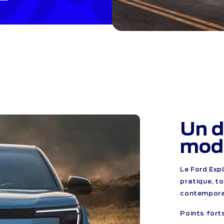
Un d
mod
Le Ford Exp
pratique, t
contempora
Points forts