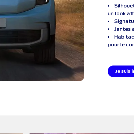
Silhoue
un look af
Signatu
Jantes 
Habitac
pour le co
Je suis 