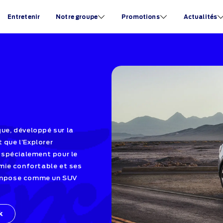
Entretenir
Notre groupe
Promotions
Actualités
que, développé sur la
que l’Explorer
 spécialement pour le
mie confortable et ses
s’impose comme un SUV
k