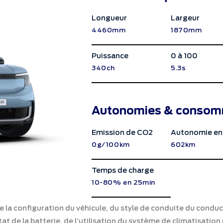
Longueur
Largeur
4460mm
1870mm
Puissance
0 à 100
340ch
5.3s
Autonomies & consom
Emission de CO2
Autonomie en
0g/100km
602km
Temps de charge
10-80% en 25min
a configuration du véhicule, du style de conduite du conduct
at de la batterie, de l’utilisation du système de climatisati