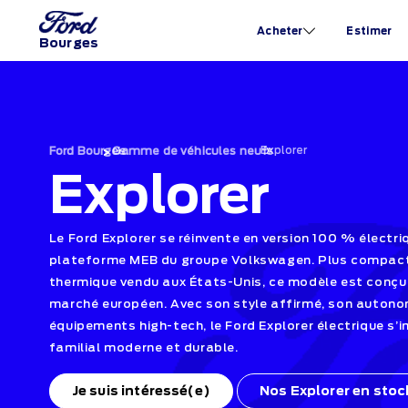
Acheter
Estimer
Bourges
›
Explorer
›
Ford Bourges
Gamme de véhicules neufs
Explorer
Le Ford Explorer se réinvente en version 100 % électri
plateforme MEB du groupe Volkswagen. Plus compact 
thermique vendu aux États-Unis, ce modèle est conçu
marché européen. Avec son style affirmé, son autono
équipements high-tech, le Ford Explorer électrique 
familial moderne et durable.
Je suis intéressé(e)
Nos Explorer en stoc