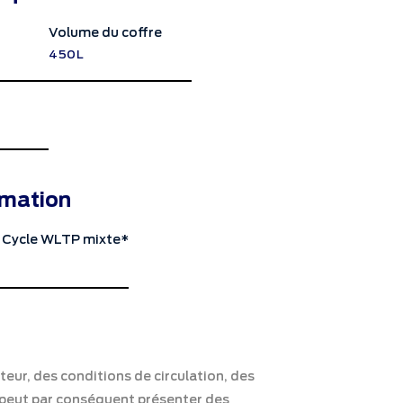
Volume du coffre
450L
mation
 Cycle WLTP mixte*
eur, des conditions de circulation, des
on peut par conséquent présenter des