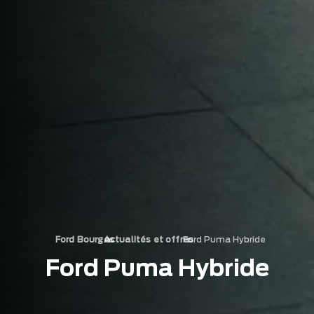
›
Ford Puma Hybride
›
Ford Bourges
Actualités et offres
Ford Puma Hybride