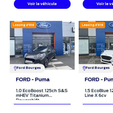
Voir le véhicule
Voir le v
Leasing d'été
Leasing d'été
Ford Bourges
Ford Bourges
FORD - Puma
FORD - Pu
1.0 EcoBoost 125ch S&S
1.5 EcoBlue 
mHEV Titanium
Line X 6cv
Powershift