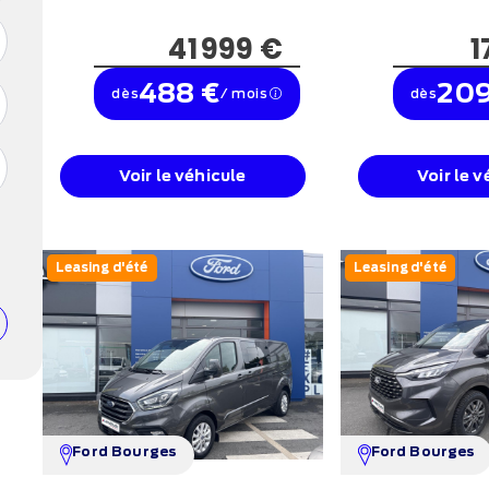
41 999 €
1
488 €
209
dès
/ mois
dès
Voir le véhicule
Voir le v
Leasing d'été
Leasing d'été
Ford Bourges
Ford Bourges