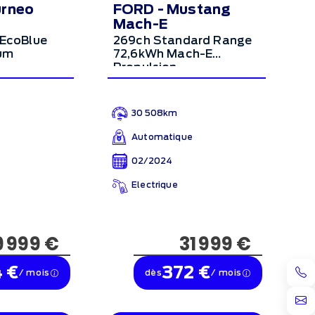
urneo
FORD - Mustang
Mach-E
 EcoBlue
269ch Standard Range
ium
72,6kWh Mach-E
Propulsion
30 508km
Automatique
02/2024
Electrique
9 999 €
31 999 €
 €
372 €
/ mois
dès
/ mois