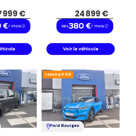
7 999 €
24 899 €
 €
380 €
/ mois
dès
/ mois
éhicule
Voir le véhicule
Leasing d'été
Ford Bourges