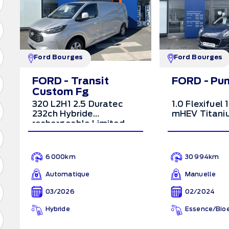
Ford Bourges
Ford Bourges
FORD - Transit
FORD - Pu
Custom Fg
320 L2H1 2.5 Duratec
1.0 Flexifuel
232ch Hybride
mHEV Titani
rechargeable Limited
CVT
6 000km
30 994km
Automatique
Manuelle
03/2026
02/2024
Hybride
Essence/Bio