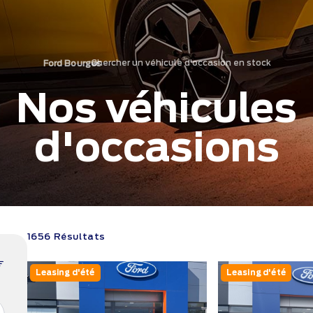
Chercher un véhicule d'occasion en stock
›
Ford Bourges
Nos véhicules
d'occasions
1656 Résultats
Leasing d'été
Leasing d'été