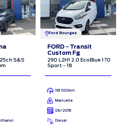
Ford Bourges
ma
FORD - Transit
Custom Fg
 125ch S&S
290 L2H1 2.0 EcoBlue 170
um
Sport - 18
118 000km
Manuelle
06/2018
ethanol
Diesel