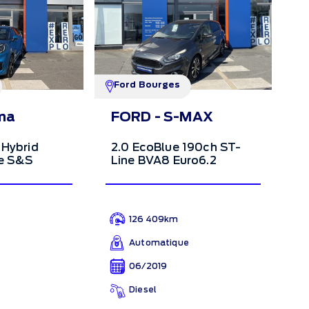
Ford Bourges
ma
FORD - S-MAX
 Hybrid
2.0 EcoBlue 190ch ST-
ne S&S
Line BVA8 Euro6.2
126 409km
Automatique
06/2019
Diesel