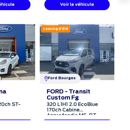
éhicule
Voir le véhicule
Leasing d'été
Ford Bourges
ma
FORD - Transit
Custom Fg
120ch ST-
320 L1H1 2.0 EcoBlue
170ch Cabine
Approfondie MS-RT
BVA8