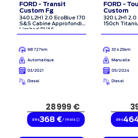
FORD - Transit
FORD - To
Custom Fg
Custom
340 L2H1 2.0 EcoBlue 170
320 L2H1 2.0
S&S Cabine Approfondie
150ch Titan
Limited BVA6
98 727km
33 425km
Automatique
Manuelle
03/2021
05/2024
Diesel
Diesel
28 999 €
3
368 €
464
dès
/ mois
dès