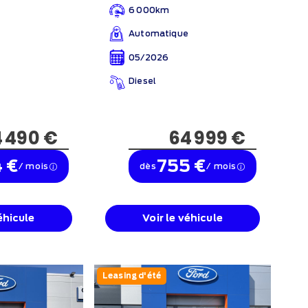
6 000km
Automatique
05/2026
Diesel
4 490 €
64 999 €
4 €
755 €
/ mois
dès
/ mois
éhicule
Voir le véhicule
Leasing d'été