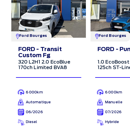
Ford Bourges
Ford Bourges
FORD - Transit
FORD - Pu
Custom Fg
320 L2H1 2.0 EcoBlue
1.0 EcoBoost
170ch Limited BVA8
125ch ST-Li
6 000km
6 000km
Automatique
Manuelle
06/2026
07/2026
Diesel
Hybride