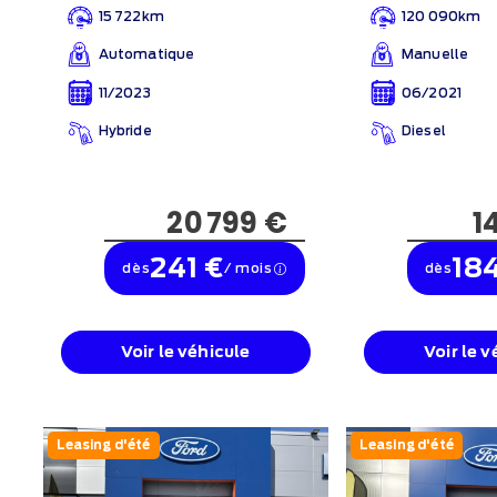
15 722km
120 090km
Automatique
Manuelle
11/2023
06/2021
Hybride
Diesel
20 799 €
1
241 €
18
dès
/ mois
dès
Voir le véhicule
Voir le v
Leasing d'été
Leasing d'été