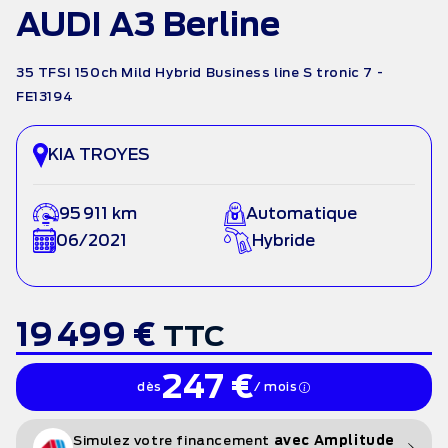
AUDI A3 Berline
35 TFSI 150ch Mild Hybrid Business line S tronic 7 -
FE13194
KIA TROYES
95 911 km
Automatique
06/2021
Hybride
19 499 €
TTC
247 €
dès
/ mois
Simulez votre financement
avec Amplitude