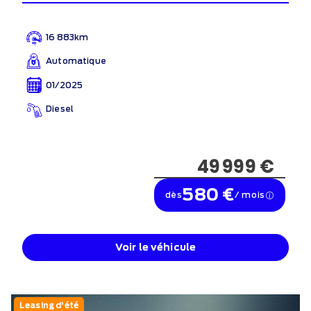
16 883km
Automatique
01/2025
Diesel
49 999 €
580 €
dès
/ mois
Voir le véhicule
Leasing d'été