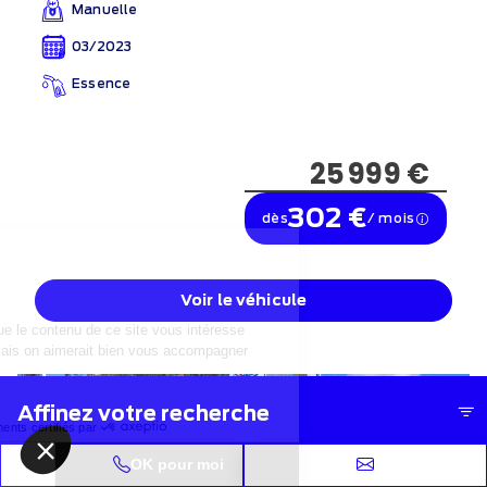
Manuelle
03/2023
Essence
25 999 €
302 €
dès
/ mois
Voir le véhicule
Leasing d'été
Affinez votre recherche