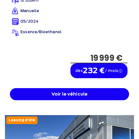
12 532km
Manuelle
05/2024
Essence/Bioethanol
19 999 €
232 €
dès
/ mois
Voir le véhicule
Leasing d'été