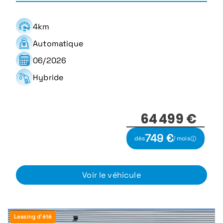
4km
Automatique
06/2026
Hybride
64 499 €
749 €
dès
/ mois
Voir le véhicule
Leasing d'été