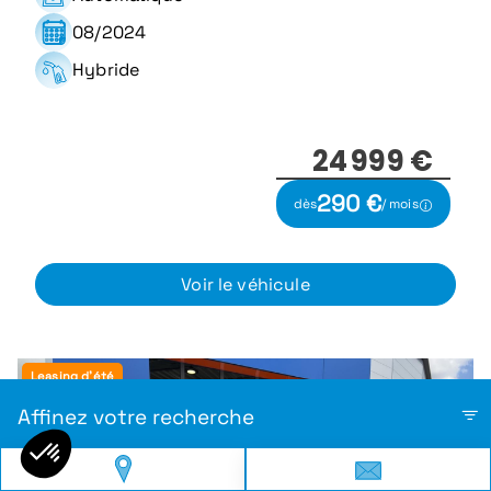
08/2024
Hybride
24 999 €
290 €
dès
/ mois
Voir le véhicule
Leasing d'été
Affinez votre recherche